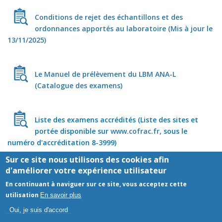
Conditions de rejet des échantillons et des
ordonnances apportés au laboratoire (Mis à jour le
13/11/2025)
Le Manuel de prélèvement du LBM ANA-L
(Catalogue des examens)
Liste des examens accrédités (Liste des sites et
portée disponible sur
www.cofrac.fr
, sous le
numéro d'accréditation 8-3999)
Sur ce site nous utilisons des cookies afin
d'améliorer votre expérience utilisateur
Mentions légales
- Le site Laboratoire d'analyses médicales a été
En continuant à naviguer sur ce site, vous acceptez cette
réalisé par
www.byen.site
utilisation
En savoir plus
Oui, je suis d'accord