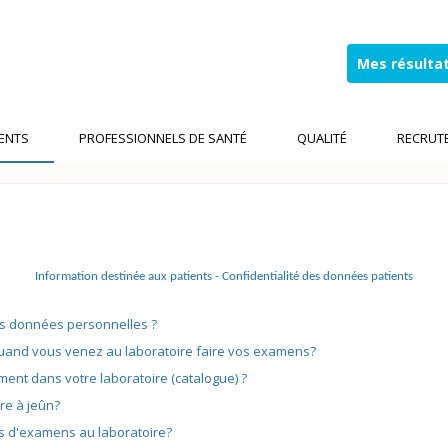
Mes résultat
IENTS
PROFESSIONNELS DE SANTÉ
QUALITÉ
RECRUT
Information destinée aux patients - Confidentialité des données patients
es données personnelles ?
uand vous venez au laboratoire faire vos examens?
ent dans votre laboratoire (catalogue) ?
re à jeûn?
s d'examens au laboratoire?