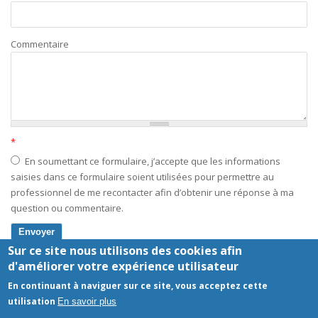
Commentaire
*
En soumettant ce formulaire, j’accepte que les informations
saisies dans ce formulaire soient utilisées pour permettre au
professionnel de me recontacter afin d’obtenir une réponse à ma
question ou commentaire.
Sur ce site nous utilisons des cookies afin
d'améliorer votre expérience utilisateur
Mentions légales
- Le site Laboratoire d'analyses médicales a été
En continuant à naviguer sur ce site, vous acceptez cette
réalisé par
www.byen.site
utilisation
En savoir plus